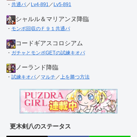
・
共通パ
／
Lv4-891
／
Lv5-891
シャルル＆マリアンヌ降臨
・
モンポ回収のＦ９１共通パ
コードギアスコロシアム
・
ガチャとモンポGETの試練キオパ
ノーランド降臨
・
試練キオパ
／
マルチ
／
上を勝つ方法
更木剣八のステータス