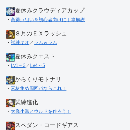
夏休みクラウディアカップ
・
高得点狙い＆初心者向けに丁寧解説
８月のＥＸラッシュ
・
試練キオ
／
ラム＆ラム
夏休みクエスト
・
Lv1～3
／
Lv4～5
からくりモトナリ
・
素材集め周回パならこれ！
試練進化
・
大喬小喬とウルドを作ろう！
スペダン・コードギアス