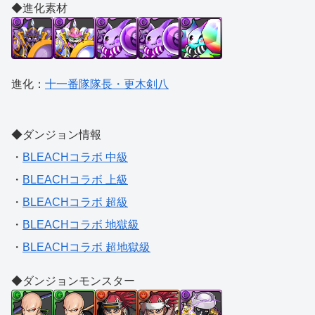
◆進化素材
進化：
十一番隊隊長・更木剣八
◆ダンジョン情報
・
BLEACHコラボ 中級
・
BLEACHコラボ 上級
・
BLEACHコラボ 超級
・
BLEACHコラボ 地獄級
・
BLEACHコラボ 超地獄級
◆ダンジョンモンスター