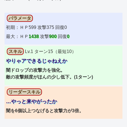
パラメータ
初期：ＨＰ599 攻撃375 回復0
最大：ＨＰ
1438
攻撃
900
回復
0
スキル
Lv.1 ターン15（最短10）
やりゃアできるじゃねえか
闇ドロップの攻撃力を強化。
敵の攻撃頻度がほんの少し低下。(1ターン)
リーダースキル
…やっと来やがったか
闇を6個以上つなげると攻撃力が3倍。