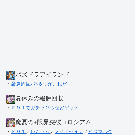
パズドラアイランド
・
厳選周回パ×６つがこれだ
夏休みの報酬回収
・
Ｆ９１でガチャ２つなどゲット！
魔夏の+限界突破コロシアム
・
Ｆ９１
／
レムラム
／
メイドセイナ
／
ビスマルク