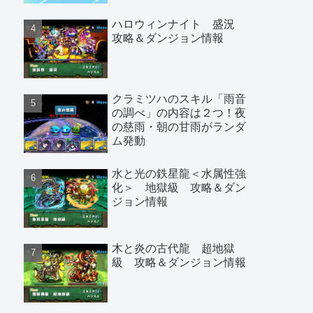
など
ハロウィンナイト 盛況
攻略＆ダンジョン情報
クラミツハのスキル「雨音
の調べ」の内容は２つ！夜
の慈雨・朝の甘雨がランダ
ム発動
水と光の鉄星龍＜水属性強
化＞ 地獄級 攻略＆ダン
ジョン情報
木と炎の古代龍 超地獄
級 攻略＆ダンジョン情報