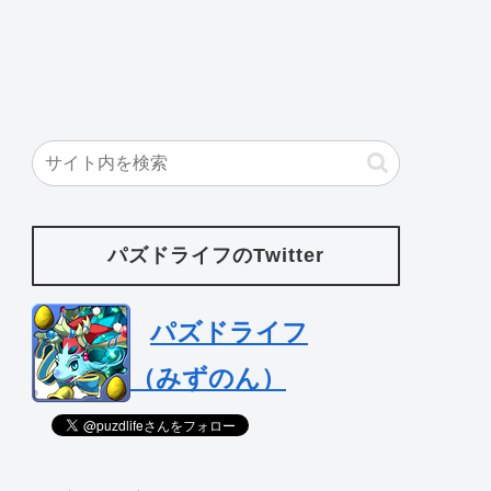
パズドライフのTwitter
パズドライフ
（みずのん）