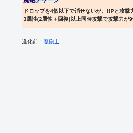
ドロップを4個以下で消せないが、HPと攻撃
3属性(2属性＋回復)以上同時攻撃で攻撃力が
進化前：
魔砲士