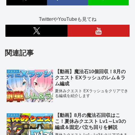
TwitterやYouTubeも見てね
関連記事
【動画】魔法石10個回収！8月の
クエスト
クエスト EXラッシュのレム＆ラ
ム編成
夏休みクエスト EXラッシュをクリアでき
る編成を紹介します
【動画】8月の魔法石回収はこ
クエスト
こ！夏休みクエスト Lv1～Lv3の
編成＆固定パ立ち回りを解説
夏休みクエスト Lv1～Lv3をクリアできる