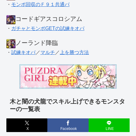
・
モンポ回収のＦ９１共通パ
コードギアスコロシアム
・
ガチャとモンポGETの試練キオパ
ノーランド降臨
・
試練キオパ
／
マルチ
／
上を勝つ方法
木と闇の犬龍でスキル上げできるモンスタ
ーの一覧表
X
Facebook
LINE