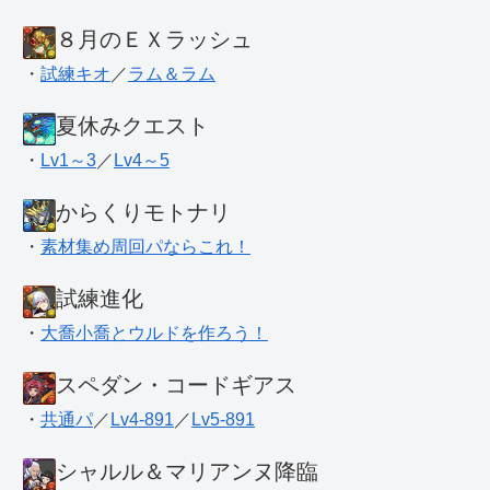
８月のＥＸラッシュ
・
試練キオ
／
ラム＆ラム
夏休みクエスト
・
Lv1～3
／
Lv4～5
からくりモトナリ
・
素材集め周回パならこれ！
試練進化
・
大喬小喬とウルドを作ろう！
スペダン・コードギアス
・
共通パ
／
Lv4-891
／
Lv5-891
シャルル＆マリアンヌ降臨