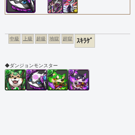
中級
上級
超級
地獄
超獄
ｽｷﾗｹﾞ
◆ダンジョンモンスター