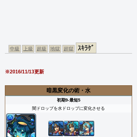
ｽｷﾗｹﾞ
中級
上級
超級
地獄
超獄
※2016/11/13更新
暗黒変化の術・水
初期9-最短5
闇ドロップを水ドロップに変化させる