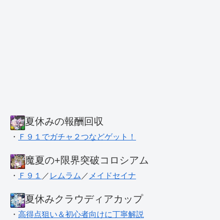
夏休みの報酬回収
・
Ｆ９１でガチャ２つなどゲット！
魔夏の+限界突破コロシアム
・
Ｆ９１
／
レムラム
／
メイドセイナ
夏休みクラウディアカップ
・
高得点狙い＆初心者向けに丁寧解説