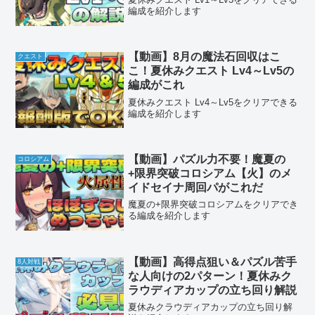
編成を紹介します
【動画】8月の魔法石回収はこ
クエスト
こ！夏休みクエスト Lv4～Lv5の
編成がこれ
夏休みクエスト Lv4～Lv5をクリアできる
編成を紹介します
【動画】パズル力不要！魔夏の
コロシアム
+限界突破コロシアム【火】のメ
イドセイナ周回パがこれだ
魔夏の+限界突破コロシアムをクリアでき
る編成を紹介します
【動画】高得点狙い＆パズル苦手
8人対戦
な人向けの2パターン！夏休みク
ラウディアカップの立ち回り解説
夏休みクラウディアカップの立ち回り解