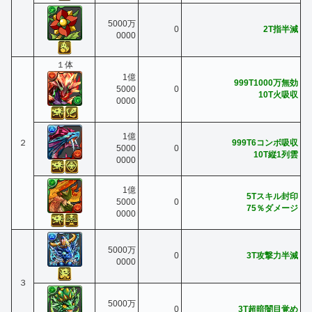
5000万
0
2T指半減
0000
１体
1億
999T1000万無効
5000
0
10T火吸収
0000
1億
２
999T6コンボ吸収
5000
0
10T縦1列雲
0000
1億
5Tスキル封印
5000
0
75％ダメージ
0000
5000万
0
3T攻撃力半減
0000
３
5000万
0
3T超暗闇目覚め