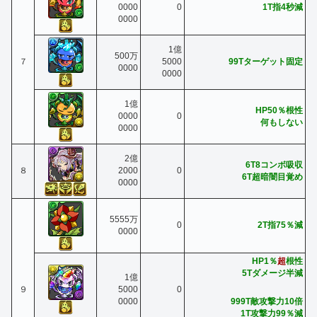
0000
0
1T指4秒減
0000
1億
500万
７
5000
99Tターゲット固定
0000
0000
1億
HP50％根性
0000
0
何もしない
0000
2億
6T8コンボ吸収
８
2000
0
6T超暗闇目覚め
0000
5555万
0
2T指75％減
0000
HP1％
超
根性
5Tダメージ半減
1億
９
5000
0
999T敵攻撃力10倍
0000
1T攻撃力99％減