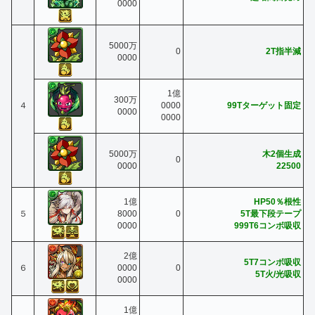
0000
5000万
0
2T指半減
0000
1億
300万
４
0000
99Tターゲット固定
0000
0000
5000万
木2個生成
0
0000
22500
1億
HP50％根性
５
8000
0
5T最下段テープ
0000
999T6コンボ吸収
2億
5T7コンボ吸収
６
0000
0
5T火/光吸収
0000
1億