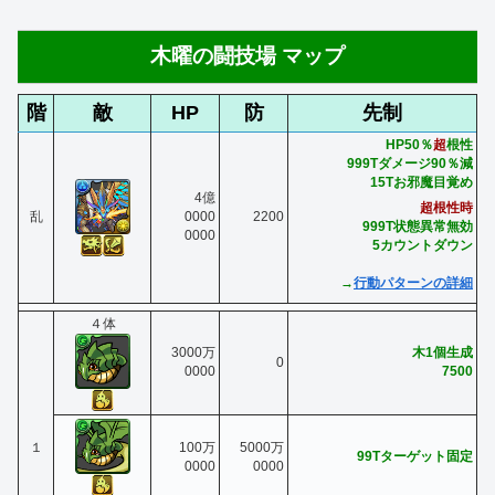
木曜の闘技場 マップ
階
敵
HP
防
先制
HP50％
超
根性
999Tダメージ90％減
15Tお邪魔目覚め
4億
超根性時
乱
0000
2200
999T状態異常無効
0000
5カウントダウン
→
行動パターンの詳細
４体
3000万
木1個生成
0
0000
7500
１
100万
5000万
99Tターゲット固定
0000
0000