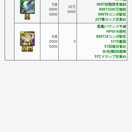
5億
999T状態異常無効
10万
0000
999T1500万無効
0000
0000
999T6コンボ吸収
20T毒ロック目覚め
悪魔/バランス半減
HP50％根性
8億
999T18コンボ吸収
0000
0
5T76盤面
0000
5T回復目覚め
木/光/闇/回復陣
5TCドロップ目覚め