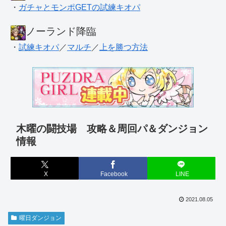
・
ガチャとモンポGETの試練キオパ
ノーランド降臨
・
試練キオパ
／
マルチ
／
上を勝つ方法
木曜の闘技場 攻略＆周回パ＆ダンジョン
情報
X
Facebook
LINE
2021.08.05
曜日ダンジョン