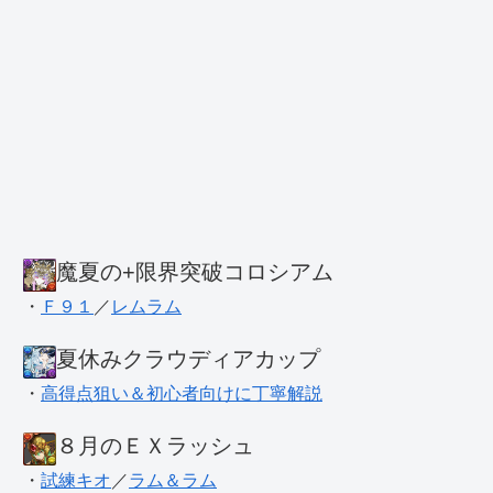
魔夏の+限界突破コロシアム
・
Ｆ９１
／
レムラム
夏休みクラウディアカップ
・
高得点狙い＆初心者向けに丁寧解説
８月のＥＸラッシュ
・
試練キオ
／
ラム＆ラム