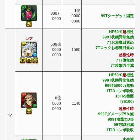
1億
300万
0000
99Tターゲット固定
0000
0000
HP50％
超
根性
999T状態異常無効
レア
7Tお邪魔目覚め
500億
7Tロックお邪魔目覚め
0000
1560
超根性時
0000
7T7億無効
7T攻撃力半減
HP50％
超
根性
999T状態異常無効
999T5000万無効
1T13コンボ吸収
15T65盤面
8億
(35100)
0000
1140
超根性時
0000
999Tダメージ75％減
10
999T攻撃力3倍
99T指3秒減
1T13コンボ吸収
木半減