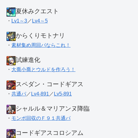
夏休みクエスト
・
Lv1～3
／
Lv4～5
からくりモトナリ
・
素材集め周回パならこれ！
試練進化
・
大喬小喬とウルドを作ろう！
スペダン・コードギアス
・
共通パ
／
Lv4-891
／
Lv5-891
シャルル＆マリアンヌ降臨
・
モンポ回収のＦ９１共通パ
コードギアスコロシアム