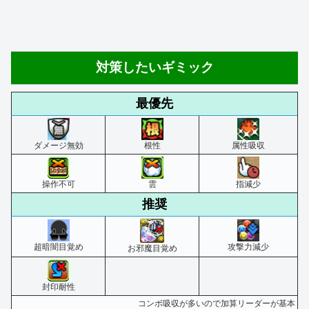
対策したいギミック
最優先
ダメージ無効
根性
属性吸収
操作不可
雲
指減少
推奨
超暗闇目覚め
攻撃力減少
お邪魔目覚め
封印耐性
コンボ吸収が多いので加算リーダーが基本