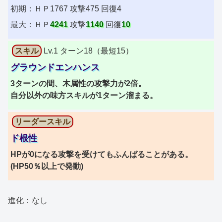
初期：ＨＰ1767 攻撃475 回復4
最大：ＨＰ
4241
攻撃
1140
回復
10
スキル
Lv.1 ターン18（最短15）
グラウンドエンハンス
3ターンの間、木属性の攻撃力が2倍。
自分以外の味方スキルが1ターン溜まる。
リーダースキル
ド根性
HPが0になる攻撃を受けてもふんばることがある。
(HP50％以上で発動)
進化：なし