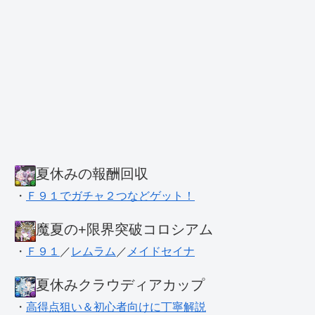
夏休みの報酬回収
・
Ｆ９１でガチャ２つなどゲット！
魔夏の+限界突破コロシアム
・
Ｆ９１
／
レムラム
／
メイドセイナ
夏休みクラウディアカップ
・
高得点狙い＆初心者向けに丁寧解説