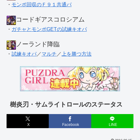
・
モンポ回収のＦ９１共通パ
コードギアスコロシアム
・
ガチャとモンポGETの試練キオパ
ノーランド降臨
・
試練キオパ
／
マルチ
／
上を勝つ方法
樹炎刃・サムライトロールのステータス
X
Facebook
LINE