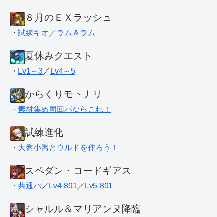
８月のＥＸラッシュ
・
試練キオ
／
ラム＆ラム
夏休みクエスト
・
Lv1～3
／
Lv4～5
からくりモトナリ
・
素材集め周回パならこれ！
試練進化
・
大喬小喬とウルドを作ろう！
スペダン・コードギアス
・
共通パ
／
Lv4-891
／
Lv5-891
シャルル＆マリアンヌ降臨