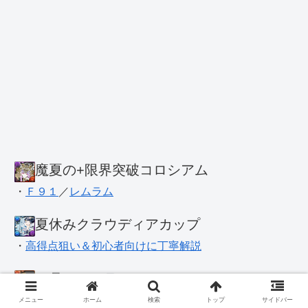
魔夏の+限界突破コロシアム
・
Ｆ９１
／
レムラム
夏休みクラウディアカップ
・
高得点狙い＆初心者向けに丁寧解説
８月のＥＸラッシュ
・
試練キオ
／
ラム＆ラム
メニュー
ホーム
検索
トップ
サイドバー