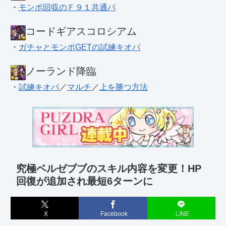
・
モンポ回収のＦ９１共通パ
コードギアスコロシアム
・
ガチャとモンポGETの試練キオパ
ノーランド降臨
・
試練キオパ
／
マルチ
／
上を勝つ方法
究極ベルゼブブのスキル内容を変更！HP
回復が追加され最短6ターンに
X
Facebook
LINE