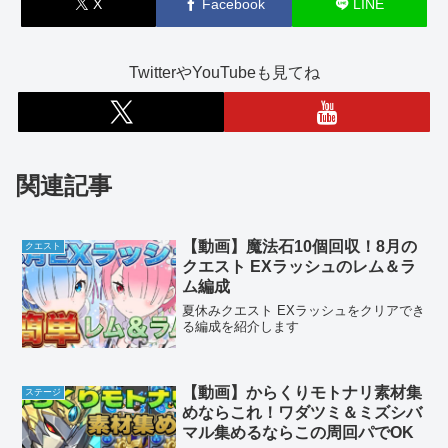
X
Facebook
LINE
TwitterやYouTubeも見てね
関連記事
【動画】魔法石10個回収！8月の
クエスト
クエスト EXラッシュのレム＆ラ
ム編成
夏休みクエスト EXラッシュをクリアでき
る編成を紹介します
【動画】からくりモトナリ素材集
ステージ
めならこれ！ワダツミ＆ミズシバ
マル集めるならこの周回パでOK