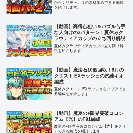
からくりモトナリの素材集めできる編成
を紹介します。
【動画】高得点狙い＆パズル苦手
8人対戦
な人向けの2パターン！夏休みク
ラウディアカップの立ち回り解説
夏休みクラウディアカップの立ち回り解
説を紹介します。
【動画】魔法石10個回収！8月の
クエスト
クエスト EXラッシュの試練キオ
編成
夏休みクエスト EXラッシュをクリアでき
る編成を紹介します
【動画】魔夏の+限界突破コロシ
コロシアム
アム【光】のF91編成
魔夏の+限界突破コロシアム【光】をクリ
アできる編成を紹介します