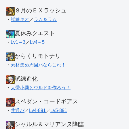
８月のＥＸラッシュ
・
試練キオ
／
ラム＆ラム
夏休みクエスト
・
Lv1～3
／
Lv4～5
からくりモトナリ
・
素材集め周回パならこれ！
試練進化
・
大喬小喬とウルドを作ろう！
スペダン・コードギアス
・
共通パ
／
Lv4-891
／
Lv5-891
シャルル＆マリアンヌ降臨