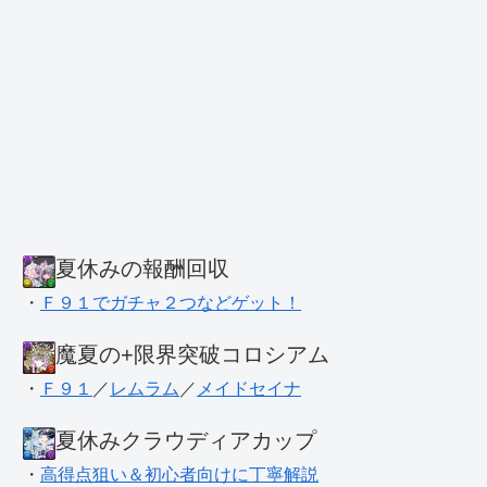
夏休みの報酬回収
・
Ｆ９１でガチャ２つなどゲット！
魔夏の+限界突破コロシアム
・
Ｆ９１
／
レムラム
／
メイドセイナ
夏休みクラウディアカップ
・
高得点狙い＆初心者向けに丁寧解説