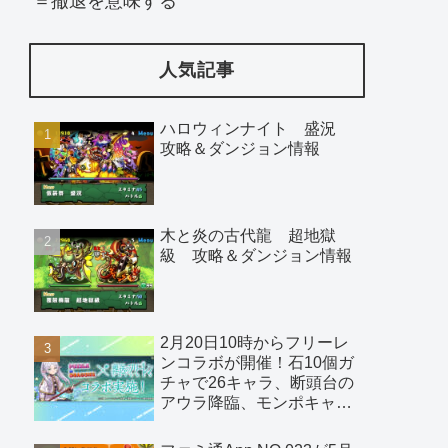
＝撤退を意味する
人気記事
ハロウィンナイト 盛況
攻略＆ダンジョン情報
木と炎の古代龍 超地獄
級 攻略＆ダンジョン情報
2月20日10時からフリーレ
ンコラボが開催！石10個ガ
チャで26キャラ、断頭台の
アウラ降臨、モンポキャラ
など