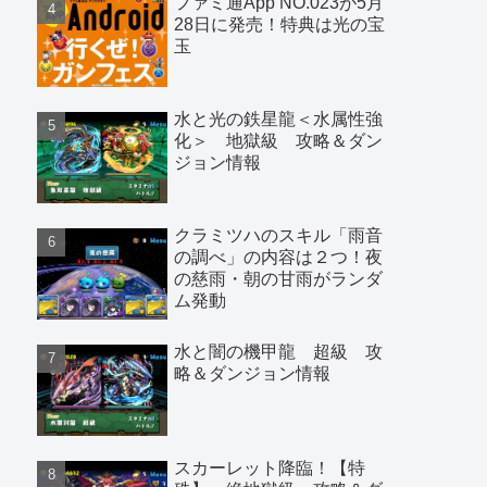
ファミ通App NO.023が5月
28日に発売！特典は光の宝
玉
水と光の鉄星龍＜水属性強
化＞ 地獄級 攻略＆ダン
ジョン情報
クラミツハのスキル「雨音
の調べ」の内容は２つ！夜
の慈雨・朝の甘雨がランダ
ム発動
水と闇の機甲龍 超級 攻
略＆ダンジョン情報
スカーレット降臨！【特