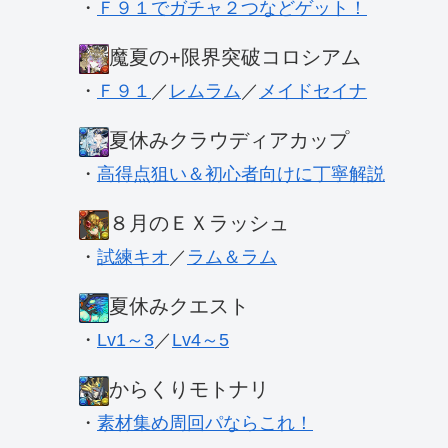
・
Ｆ９１でガチャ２つなどゲット！
魔夏の+限界突破コロシアム
・
Ｆ９１
／
レムラム
／
メイドセイナ
夏休みクラウディアカップ
・
高得点狙い＆初心者向けに丁寧解説
８月のＥＸラッシュ
・
試練キオ
／
ラム＆ラム
夏休みクエスト
・
Lv1～3
／
Lv4～5
からくりモトナリ
・
素材集め周回パならこれ！