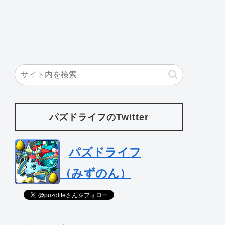
パズドライフのTwitter
パズドライフ
（みずのん）