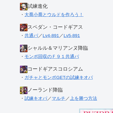
試練進化
・
大喬小喬とウルドを作ろう！
スペダン・コードギアス
・
共通パ
／
Lv4-891
／
Lv5-891
シャルル＆マリアンヌ降臨
・
モンポ回収のＦ９１共通パ
コードギアスコロシアム
・
ガチャとモンポGETの試練キオパ
ノーランド降臨
・
試練キオパ
／
マルチ
／
上を勝つ方法