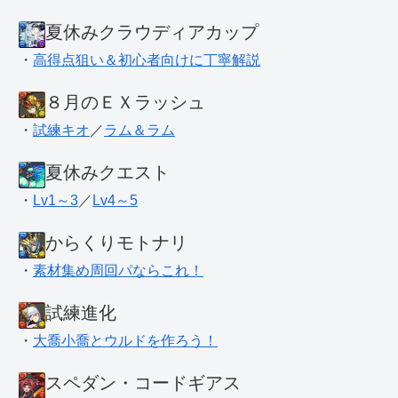
夏休みクラウディアカップ
・
高得点狙い＆初心者向けに丁寧解説
８月のＥＸラッシュ
・
試練キオ
／
ラム＆ラム
夏休みクエスト
・
Lv1～3
／
Lv4～5
からくりモトナリ
・
素材集め周回パならこれ！
試練進化
・
大喬小喬とウルドを作ろう！
スペダン・コードギアス