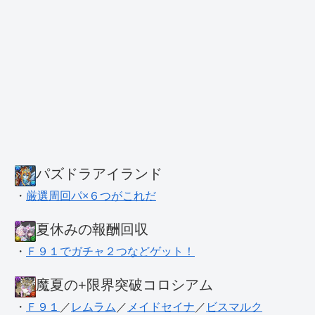
パズドラアイランド
・
厳選周回パ×６つがこれだ
夏休みの報酬回収
・
Ｆ９１でガチャ２つなどゲット！
魔夏の+限界突破コロシアム
・
Ｆ９１
／
レムラム
／
メイドセイナ
／
ビスマルク