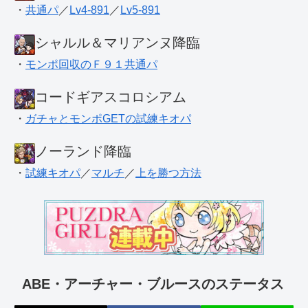
・
共通パ
／
Lv4-891
／
Lv5-891
シャルル＆マリアンヌ降臨
・
モンポ回収のＦ９１共通パ
コードギアスコロシアム
・
ガチャとモンポGETの試練キオパ
ノーランド降臨
・
試練キオパ
／
マルチ
／
上を勝つ方法
ABE・アーチャー・ブルースのステータス