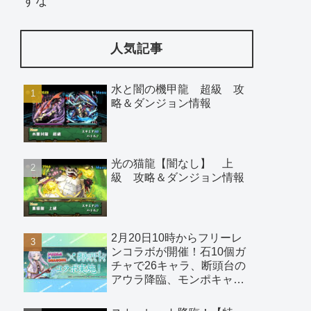
すな
人気記事
水と闇の機甲龍 超級 攻
略＆ダンジョン情報
光の猫龍【闇なし】 上
級 攻略＆ダンジョン情報
2月20日10時からフリーレ
ンコラボが開催！石10個ガ
チャで26キャラ、断頭台の
アウラ降臨、モンポキャラ
など