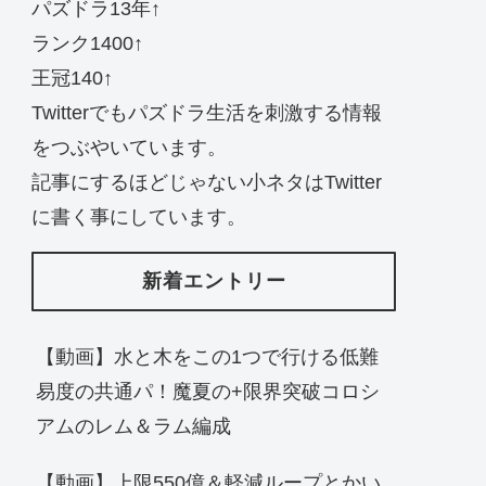
パズドラ13年↑
ランク1400↑
王冠140↑
Twitterでもパズドラ生活を刺激する情報
をつぶやいています。
記事にするほどじゃない小ネタはTwitter
に書く事にしています。
新着エントリー
【動画】水と木をこの1つで行ける低難
易度の共通パ！魔夏の+限界突破コロシ
アムのレム＆ラム編成
【動画】上限550億＆軽減ループとかい