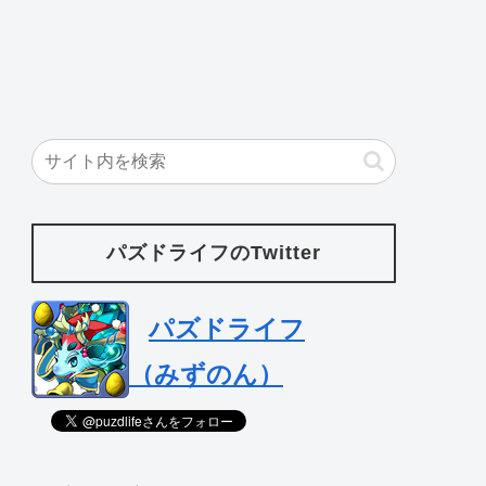
パズドライフのTwitter
パズドライフ
（みずのん）