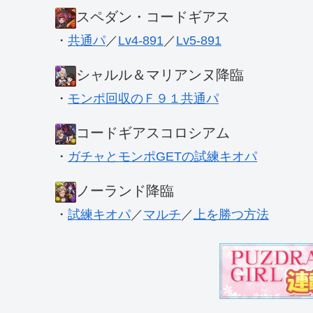
スペダン・コードギアス
・
共通パ
／
Lv4-891
／
Lv5-891
シャルル＆マリアンヌ降臨
・
モンポ回収のＦ９１共通パ
コードギアスコロシアム
・
ガチャとモンポGETの試練キオパ
ノーランド降臨
・
試練キオパ
／
マルチ
／
上を勝つ方法