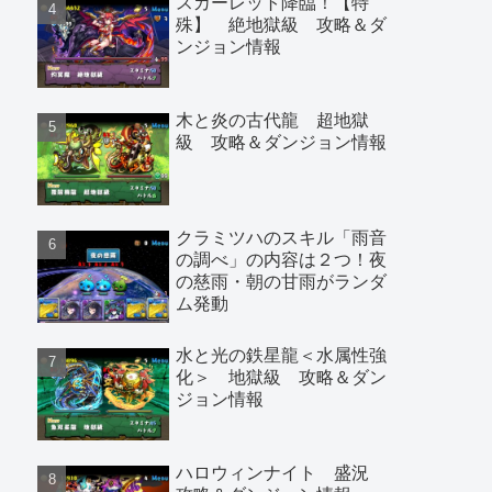
スカーレット降臨！【特
殊】 絶地獄級 攻略＆ダ
ンジョン情報
木と炎の古代龍 超地獄
級 攻略＆ダンジョン情報
クラミツハのスキル「雨音
の調べ」の内容は２つ！夜
の慈雨・朝の甘雨がランダ
ム発動
水と光の鉄星龍＜水属性強
化＞ 地獄級 攻略＆ダン
ジョン情報
ハロウィンナイト 盛況