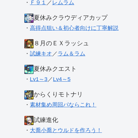
・
Ｆ９１
／
レムラム
夏休みクラウディアカップ
・
高得点狙い＆初心者向けに丁寧解説
８月のＥＸラッシュ
・
試練キオ
／
ラム＆ラム
夏休みクエスト
・
Lv1～3
／
Lv4～5
からくりモトナリ
・
素材集め周回パならこれ！
試練進化
・
大喬小喬とウルドを作ろう！