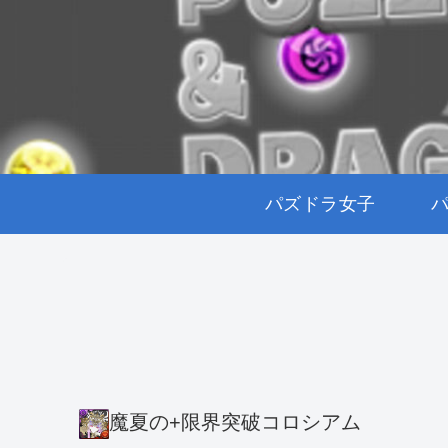
パズドラ女子
魔夏の+限界突破コロシアム