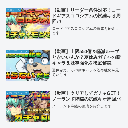
【動画】リーダー条件対応！コー
コロシアム
ドギアスコロシアムの試練キオ周
回パ
コードギアスコロシアムの編成を紹介し
ます
【動画】上限550億＆軽減ループ
パズドラニュース
とかいいんか？夏休みガチャの新
キャラ＆既存強化を徹底解説
夏休みガチャの新キャラ＆既存強化を見
ていこう
【動画】クリアしてガチャGET！
パズドラニュース
ノーランド降臨の試練キオ周回パ
ノーランド降臨の編成を紹介します