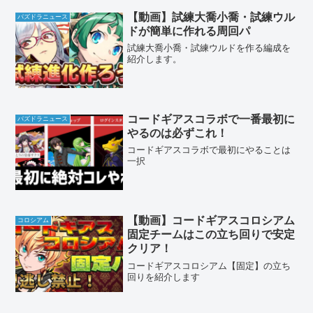
【動画】試練大喬小喬・試練ウル
パズドラニュース
ドが簡単に作れる周回パ
試練大喬小喬・試練ウルドを作る編成を
紹介します。
コードギアスコラボで一番最初に
パズドラニュース
やるのは必ずこれ！
コードギアスコラボで最初にやることは
一択
【動画】コードギアスコロシアム
コロシアム
固定チームはこの立ち回りで安定
クリア！
コードギアスコロシアム【固定】の立ち
回りを紹介します