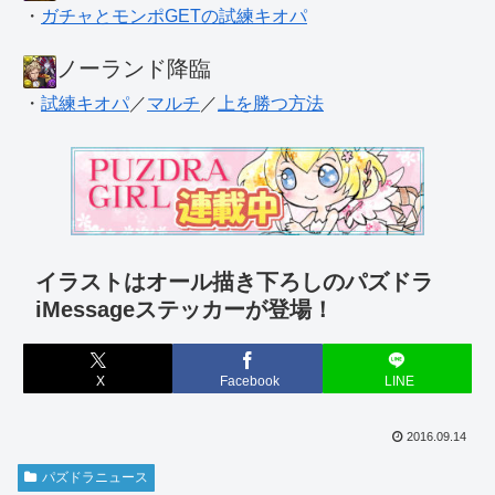
・
ガチャとモンポGETの試練キオパ
ノーランド降臨
・
試練キオパ
／
マルチ
／
上を勝つ方法
イラストはオール描き下ろしのパズドラ
iMessageステッカーが登場！
X
Facebook
LINE
2016.09.14
パズドラニュース