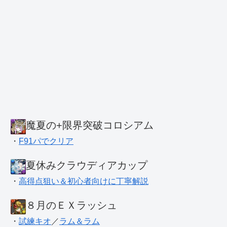
魔夏の+限界突破コロシアム
・
F91パでクリア
夏休みクラウディアカップ
・
高得点狙い＆初心者向けに丁寧解説
８月のＥＸラッシュ
・
試練キオ
／
ラム＆ラム