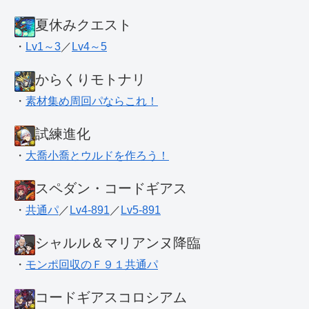
夏休みクエスト
・
Lv1～3
／
Lv4～5
からくりモトナリ
・
素材集め周回パならこれ！
試練進化
・
大喬小喬とウルドを作ろう！
スペダン・コードギアス
・
共通パ
／
Lv4-891
／
Lv5-891
シャルル＆マリアンヌ降臨
・
モンポ回収のＦ９１共通パ
コードギアスコロシアム