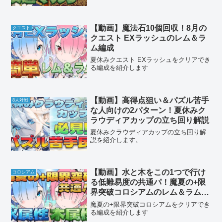
【動画】魔法石10個回収！8月の
クエスト
クエスト EXラッシュのレム＆ラ
ム編成
夏休みクエスト EXラッシュをクリアでき
る編成を紹介します
【動画】高得点狙い＆パズル苦手
8人対戦
な人向けの2パターン！夏休みク
ラウディアカップの立ち回り解説
夏休みクラウディアカップの立ち回り解
説を紹介します。
【動画】水と木をこの1つで行け
コロシアム
る低難易度の共通パ！魔夏の+限
界突破コロシアムのレム＆ラム編
成
魔夏の+限界突破コロシアムをクリアでき
る編成を紹介します