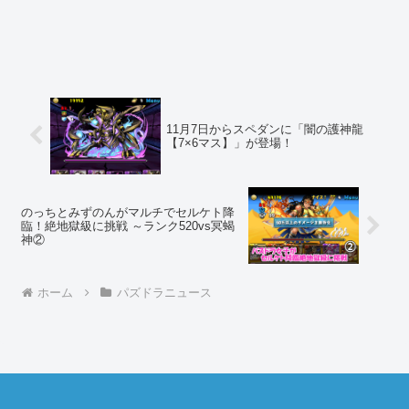
11月7日からスペダンに「闇の護神龍
【7×6マス】」が登場！
のっちとみずのんがマルチでセルケト降
臨！絶地獄級に挑戦 ～ランク520vs冥蝎
神②
ホーム
パズドラニュース