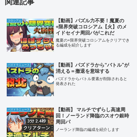
関連記事
【動画】パズル力不要！魔夏の
コロシアム
+限界突破コロシアム【火】のメ
イドセイナ周回パがこれだ
魔夏の+限界突破コロシアムをクリアでき
る編成を紹介します
【動画】パズドラから“バトル”が
パズドラニュース
消える＝撤退を意味する
パズドラからバトル要素が削除されると
発表された
【動画】 マルチでずらし高速周
パズドラニュース
回！ノーランド降臨のスオウ銀時
周回パ
ノーランド降臨の編成を紹介します