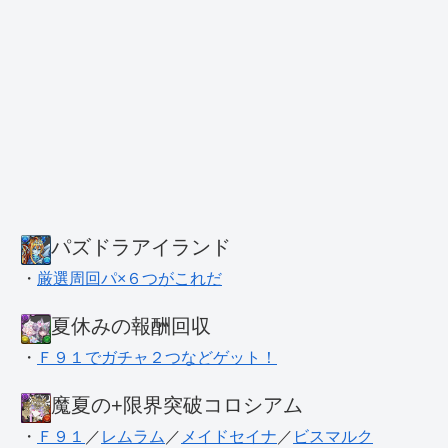
パズドラアイランド
・
厳選周回パ×６つがこれだ
夏休みの報酬回収
・
Ｆ９１でガチャ２つなどゲット！
魔夏の+限界突破コロシアム
・
Ｆ９１
／
レムラム
／
メイドセイナ
／
ビスマルク