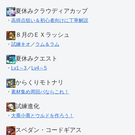
夏休みクラウディアカップ
・
高得点狙い＆初心者向けに丁寧解説
８月のＥＸラッシュ
・
試練キオ
／
ラム＆ラム
夏休みクエスト
・
Lv1～3
／
Lv4～5
からくりモトナリ
・
素材集め周回パならこれ！
試練進化
・
大喬小喬とウルドを作ろう！
スペダン・コードギアス