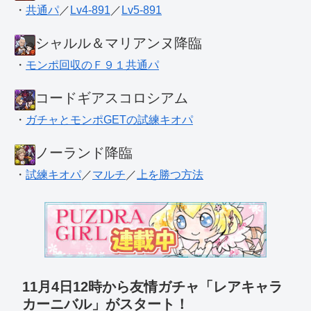
・
共通パ
／
Lv4-891
／
Lv5-891
シャルル＆マリアンヌ降臨
・
モンポ回収のＦ９１共通パ
コードギアスコロシアム
・
ガチャとモンポGETの試練キオパ
ノーランド降臨
・
試練キオパ
／
マルチ
／
上を勝つ方法
11月4日12時から友情ガチャ「レアキャラ
カーニバル」がスタート！