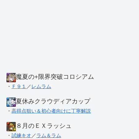
魔夏の+限界突破コロシアム
・
Ｆ９１
／
レムラム
夏休みクラウディアカップ
・
高得点狙い＆初心者向けに丁寧解説
８月のＥＸラッシュ
・
試練キオ
／
ラム＆ラム