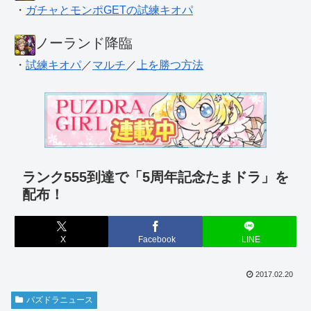
・
ガチャとモンポGETの試練キオパ
ノーランド降臨
・
試練キオパ
／
マルチ
／
上を勝つ方法
ランク555到達で「5周年記念たまドラ」を
配布！
X
Facebook
LINE
2017.02.20
パズドラニュース