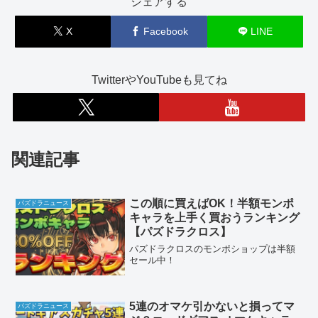
シェアする
X
Facebook
LINE
TwitterやYouTubeも見てね
関連記事
この順に買えばOK！半額モンポ
パズドラニュース
キャラを上手く買おうランキング
【パズドラクロス】
パズドラクロスのモンポショップは半額
セール中！
5連のオマケ引かないと損ってマ
パズドラニュース