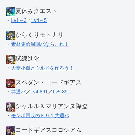
夏休みクエスト
・
Lv1～3
／
Lv4～5
からくりモトナリ
・
素材集め周回パならこれ！
試練進化
・
大喬小喬とウルドを作ろう！
スペダン・コードギアス
・
共通パ
／
Lv4-891
／
Lv5-891
シャルル＆マリアンヌ降臨
・
モンポ回収のＦ９１共通パ
コードギアスコロシアム