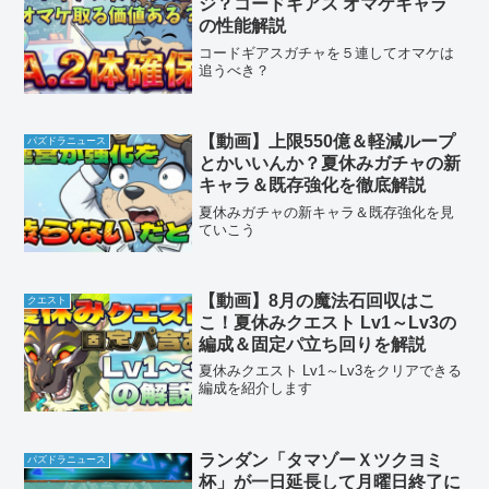
ジ？コードギアス オマケキャラ
の性能解説
コードギアスガチャを５連してオマケは
追うべき？
【動画】上限550億＆軽減ループ
パズドラニュース
とかいいんか？夏休みガチャの新
キャラ＆既存強化を徹底解説
夏休みガチャの新キャラ＆既存強化を見
ていこう
【動画】8月の魔法石回収はこ
クエスト
こ！夏休みクエスト Lv1～Lv3の
編成＆固定パ立ち回りを解説
夏休みクエスト Lv1～Lv3をクリアできる
編成を紹介します
ランダン「タマゾーＸツクヨミ
パズドラニュース
杯」が一日延長して月曜日終了に